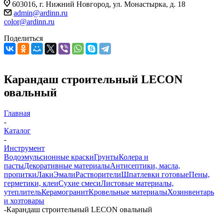
603016, г. Нижний Новгород, ул. Монастырка, д. 18
admin@ardinn.ru
color@ardinn.ru
Поделиться
Карандаш строительный LECON
овальный
Главная
-
Каталог
-
Инструмент
Водоэмульсионные краски
Грунты
Колера и
пасты
Декоративные материалы
Антисептики, масла,
пропитки
Лаки
Эмали
Растворители
Шпатлевки готовые
Пены,
герметики, клеи
Сухие смеси
Листовые материалы,
утеплитель
Керамогранит
Кровельные материалы
Хозинвентарь
и хозтовары
-
Карандаш строительный LECON овальный