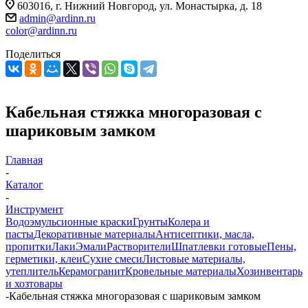
603016, г. Нижний Новгород, ул. Монастырка, д. 18
admin@ardinn.ru
color@ardinn.ru
Поделиться
Кабельная стяжка многоразовая с
шариковым замком
Главная
-
Каталог
-
Инструмент
Водоэмульсионные краски
Грунты
Колера и
пасты
Декоративные материалы
Антисептики, масла,
пропитки
Лаки
Эмали
Растворители
Шпатлевки готовые
Пены,
герметики, клеи
Сухие смеси
Листовые материалы,
утеплитель
Керамогранит
Кровельные материалы
Хозинвентарь
и хозтовары
-
Кабельная стяжка многоразовая с шариковым замком