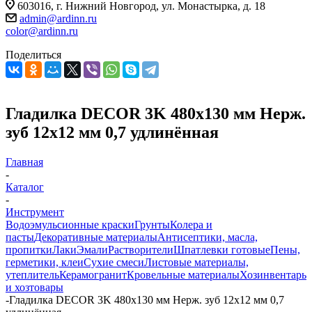
603016, г. Нижний Новгород, ул. Монастырка, д. 18
admin@ardinn.ru
color@ardinn.ru
Поделиться
Гладилка DЕCOR 3K 480х130 мм Нерж.
зуб 12х12 мм 0,7 удлинённая
Главная
-
Каталог
-
Инструмент
Водоэмульсионные краски
Грунты
Колера и
пасты
Декоративные материалы
Антисептики, масла,
пропитки
Лаки
Эмали
Растворители
Шпатлевки готовые
Пены,
герметики, клеи
Сухие смеси
Листовые материалы,
утеплитель
Керамогранит
Кровельные материалы
Хозинвентарь
и хозтовары
-
Гладилка DЕCOR 3K 480х130 мм Нерж. зуб 12х12 мм 0,7