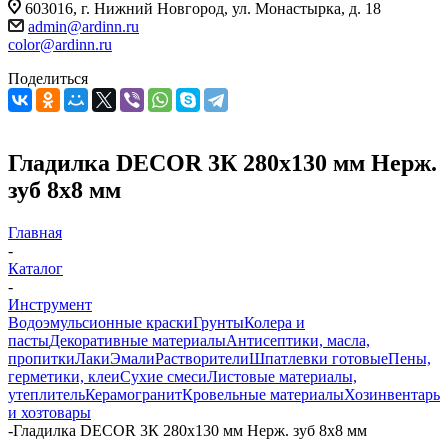
603016, г. Нижний Новгород, ул. Монастырка, д. 18
admin@ardinn.ru
color@ardinn.ru
Поделиться
Гладилка DЕCOR 3К 280х130 мм Нерж.
зуб 8х8 мм
Главная
-
Каталог
-
Инструмент
Водоэмульсионные краски
Грунты
Колера и
пасты
Декоративные материалы
Антисептики, масла,
пропитки
Лаки
Эмали
Растворители
Шпатлевки готовые
Пены,
герметики, клеи
Сухие смеси
Листовые материалы,
утеплитель
Керамогранит
Кровельные материалы
Хозинвентарь
и хозтовары
-
Гладилка DЕCOR 3К 280х130 мм Нерж. зуб 8х8 мм