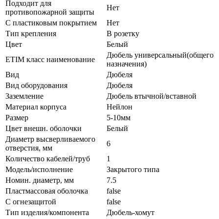
Подходит для
Нет
противопожарной защиты
С пластиковым покрытием
Нет
Тип крепления
В розетку
Цвет
Белый
Дюбель универсальный(общего
ETIM класс наименование
назначения)
Вид
Дюбеля
Вид оборудования
Дюбеля
Заземление
Дюбель втычной/вставной
Материал корпуса
Нейлон
Размер
5-10мм
Цвет внешн. оболочки
Белый
Диаметр высверливаемого
6
отверстия, мм
Количество кабелей/труб
1
Модель/исполнение
Закрытого типа
Номин. диаметр, мм
7.5
Пластмассовая оболочка
false
С огнезащитой
false
Тип изделия/компонента
Дюбель-хомут