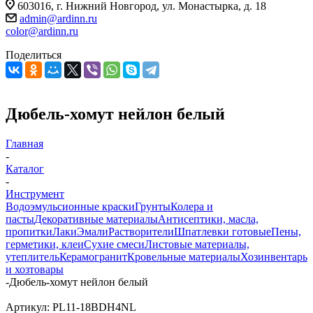
603016, г. Нижний Новгород, ул. Монастырка, д. 18
admin@ardinn.ru
color@ardinn.ru
Поделиться
Дюбель-хомут нейлон белый
Главная
-
Каталог
-
Инструмент
Водоэмульсионные краски
Грунты
Колера и
пасты
Декоративные материалы
Антисептики, масла,
пропитки
Лаки
Эмали
Растворители
Шпатлевки готовые
Пены,
герметики, клеи
Сухие смеси
Листовые материалы,
утеплитель
Керамогранит
Кровельные материалы
Хозинвентарь
и хозтовары
-
Дюбель-хомут нейлон белый
Артикул:
PL11-18BDH4NL