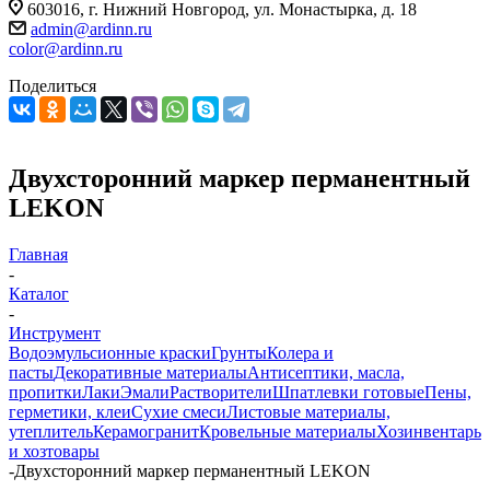
603016, г. Нижний Новгород, ул. Монастырка, д. 18
admin@ardinn.ru
color@ardinn.ru
Поделиться
Двухсторонний маркер перманентный
LEKON
Главная
-
Каталог
-
Инструмент
Водоэмульсионные краски
Грунты
Колера и
пасты
Декоративные материалы
Антисептики, масла,
пропитки
Лаки
Эмали
Растворители
Шпатлевки готовые
Пены,
герметики, клеи
Сухие смеси
Листовые материалы,
утеплитель
Керамогранит
Кровельные материалы
Хозинвентарь
и хозтовары
-
Двухсторонний маркер перманентный LEKON