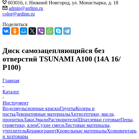
603016, г. Нижний Новгород, ул. Монастырка, д. 18
admin@ardinn.ru
color@ardinn.ru
Поделиться
Диск самозацепляющийся без
отверстий TSUNAMI А100 (14А 16/
Р100)
Главная
-
Каталог
-
Инструмент
Водоэмульсионные краски
Грунты
Колера и
пасты
Декоративные материалы
Антисептики, масла,
пропитки
Лаки
Эмали
Растворители
Шпатлевки готовые
Пены,
герметики, клеи
Сухие смеси
Листовые материалы,
утеплитель
Керамогранит
Кровельные материалы
Хозинвентарь
и хозтовары