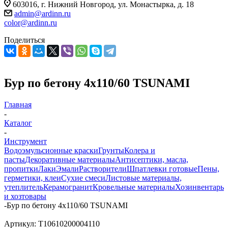
603016, г. Нижний Новгород, ул. Монастырка, д. 18
admin@ardinn.ru
color@ardinn.ru
Поделиться
Бур по бетону 4х110/60 TSUNAMI
Главная
-
Каталог
-
Инструмент
Водоэмульсионные краски
Грунты
Колера и
пасты
Декоративные материалы
Антисептики, масла,
пропитки
Лаки
Эмали
Растворители
Шпатлевки готовые
Пены,
герметики, клеи
Сухие смеси
Листовые материалы,
утеплитель
Керамогранит
Кровельные материалы
Хозинвентарь
и хозтовары
-
Бур по бетону 4х110/60 TSUNAMI
Артикул:
T10610200004110