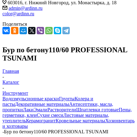
603016, г. Нижний Новгород, ул. Монастырка, д. 18
admin@ardinn.ru
color@ardinn.ru
Поделиться
Бур по бетону110/60 PROFESSIONAL
TSUNAMI
Главная
-
Каталог
-
Инструмент
Водоэмульсионные краски
Грунты
Колера и
пасты
Декоративные материалы
Антисептики, масла,
пропитки
Лаки
Эмали
Растворители
Шпатлевки готовые
Пены,
герметики, клеи
Сухие смеси
Листовые материалы,
утеплитель
Керамогранит
Кровельные материалы
Хозинвентарь
и хозтовары
-
Бур по бетону110/60 PROFESSIONAL TSUNAMI