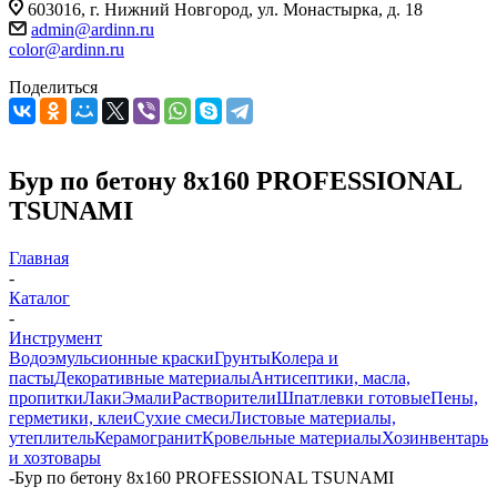
603016, г. Нижний Новгород, ул. Монастырка, д. 18
admin@ardinn.ru
color@ardinn.ru
Поделиться
Бур по бетону 8x160 PROFESSIONAL
TSUNAMI
Главная
-
Каталог
-
Инструмент
Водоэмульсионные краски
Грунты
Колера и
пасты
Декоративные материалы
Антисептики, масла,
пропитки
Лаки
Эмали
Растворители
Шпатлевки готовые
Пены,
герметики, клеи
Сухие смеси
Листовые материалы,
утеплитель
Керамогранит
Кровельные материалы
Хозинвентарь
и хозтовары
-
Бур по бетону 8x160 PROFESSIONAL TSUNAMI