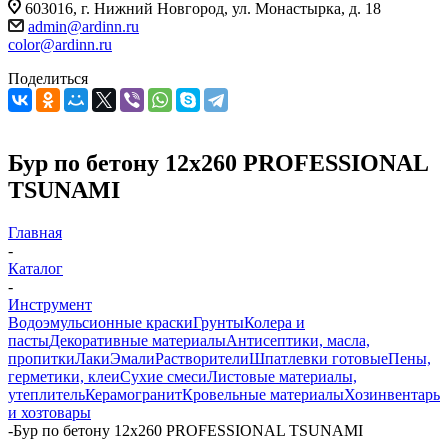
603016, г. Нижний Новгород, ул. Монастырка, д. 18
admin@ardinn.ru
color@ardinn.ru
Поделиться
Бур по бетону 12x260 PROFESSIONAL
TSUNAMI
Главная
-
Каталог
-
Инструмент
Водоэмульсионные краски
Грунты
Колера и
пасты
Декоративные материалы
Антисептики, масла,
пропитки
Лаки
Эмали
Растворители
Шпатлевки готовые
Пены,
герметики, клеи
Сухие смеси
Листовые материалы,
утеплитель
Керамогранит
Кровельные материалы
Хозинвентарь
и хозтовары
-
Бур по бетону 12x260 PROFESSIONAL TSUNAMI