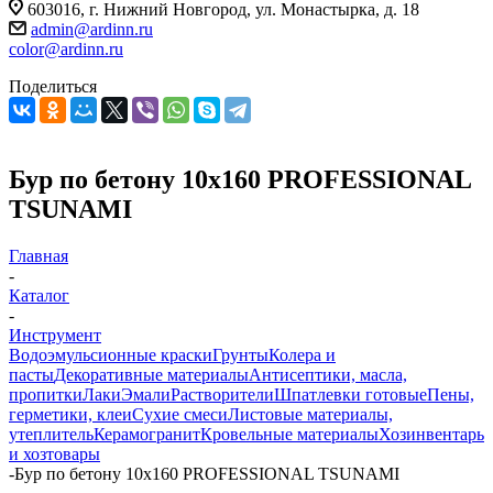
603016, г. Нижний Новгород, ул. Монастырка, д. 18
admin@ardinn.ru
color@ardinn.ru
Поделиться
Бур по бетону 10x160 PROFESSIONAL
TSUNAMI
Главная
-
Каталог
-
Инструмент
Водоэмульсионные краски
Грунты
Колера и
пасты
Декоративные материалы
Антисептики, масла,
пропитки
Лаки
Эмали
Растворители
Шпатлевки готовые
Пены,
герметики, клеи
Сухие смеси
Листовые материалы,
утеплитель
Керамогранит
Кровельные материалы
Хозинвентарь
и хозтовары
-
Бур по бетону 10x160 PROFESSIONAL TSUNAMI