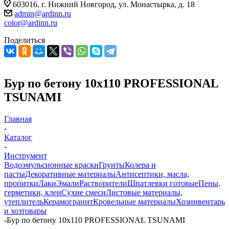
603016, г. Нижний Новгород, ул. Монастырка, д. 18
admin@ardinn.ru
color@ardinn.ru
Поделиться
Бур по бетону 10x110 PROFESSIONAL
TSUNAMI
Главная
-
Каталог
-
Инструмент
Водоэмульсионные краски
Грунты
Колера и
пасты
Декоративные материалы
Антисептики, масла,
пропитки
Лаки
Эмали
Растворители
Шпатлевки готовые
Пены,
герметики, клеи
Сухие смеси
Листовые материалы,
утеплитель
Керамогранит
Кровельные материалы
Хозинвентарь
и хозтовары
-
Бур по бетону 10x110 PROFESSIONAL TSUNAMI