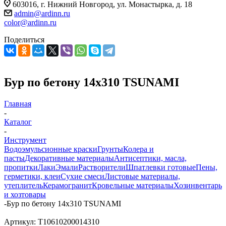
603016, г. Нижний Новгород, ул. Монастырка, д. 18
admin@ardinn.ru
color@ardinn.ru
Поделиться
Бур по бетону 14х310 TSUNAMI
Главная
-
Каталог
-
Инструмент
Водоэмульсионные краски
Грунты
Колера и
пасты
Декоративные материалы
Антисептики, масла,
пропитки
Лаки
Эмали
Растворители
Шпатлевки готовые
Пены,
герметики, клеи
Сухие смеси
Листовые материалы,
утеплитель
Керамогранит
Кровельные материалы
Хозинвентарь
и хозтовары
-
Бур по бетону 14х310 TSUNAMI
Артикул:
T10610200014310