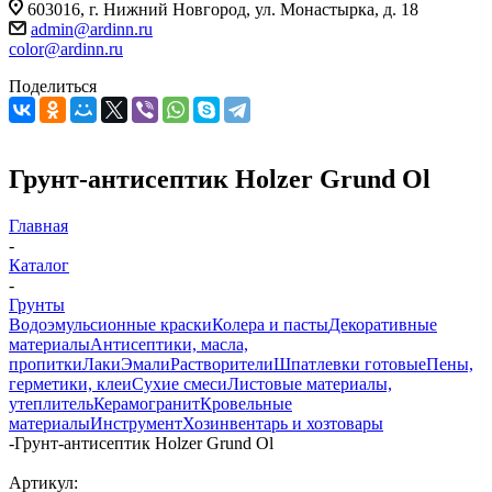
603016, г. Нижний Новгород, ул. Монастырка, д. 18
admin@ardinn.ru
color@ardinn.ru
Поделиться
Грунт-антисептик Holzer Grund Ol
Главная
-
Каталог
-
Грунты
Водоэмульсионные краски
Колера и пасты
Декоративные
материалы
Антисептики, масла,
пропитки
Лаки
Эмали
Растворители
Шпатлевки готовые
Пены,
герметики, клеи
Сухие смеси
Листовые материалы,
утеплитель
Керамогранит
Кровельные
материалы
Инструмент
Хозинвентарь и хозтовары
-
Грунт-антисептик Holzer Grund Ol
Артикул: