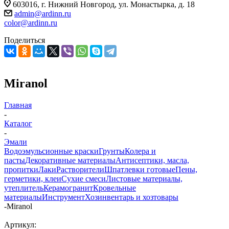
603016, г. Нижний Новгород, ул. Монастырка, д. 18
admin@ardinn.ru
color@ardinn.ru
Поделиться
Miranol
Главная
-
Каталог
-
Эмали
Водоэмульсионные краски
Грунты
Колера и
пасты
Декоративные материалы
Антисептики, масла,
пропитки
Лаки
Растворители
Шпатлевки готовые
Пены,
герметики, клеи
Сухие смеси
Листовые материалы,
утеплитель
Керамогранит
Кровельные
материалы
Инструмент
Хозинвентарь и хозтовары
-
Miranol
Артикул: