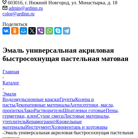
603016, г. Нижний Новгород, ул. Монастырка, д. 18
admin@ardinn.ru
color@ardinn.ru
Поделиться
Эмаль универсальная акриловая
быстросохнущая пастельная матовая
Главная
-
Каталог
-
Эмали
Водоэмульсионные краски
Грунты
Колера и
пасты
Декоративные материалы
Антисептики, масла,
пропитки
Лаки
Растворители
Шпатлевки готовые
Пены,
герметики, клеи
Сухие смеси
Листовые материалы,
утеплитель
Керамогранит
Кровельные
материалы
Инструмент
Хозинвентарь и хозтовары
-
Эмаль универсальная акриловая быстросохнущая пастельная