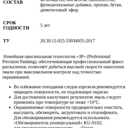
СОСТАВ
функциональные добавки, пропан, бутан,
диметиловый эфир.
СРОК
5 лет
ГОДНОСТИ
ТУ
20.30.12-025-5З9З4955-2017
Новейшая оригинальная технология «3P» (Professional
Precision Painting), обеспечивающая профессиональный факел
распыления, позволяет добиться высокой скорости нанесения
эмали при максимальном контроле над точностью
окрашивания.
Во избежание попадания следов аэрозоля рекомендуется
защищать поверхности, не подлежащие окраске.
Для достижения наилучших результатов эмаль следует
применять при температуре не ниже +10°С.
Окрашиваемые поверхности предварительно очистить,
высушить, обезжирить, загрунтовать и отшлифовать.
Для обезжиривания рекомендуется использовать
«Обезжириватель универсальный» KU‑9102;
для грунтования поверхности — «Грунт