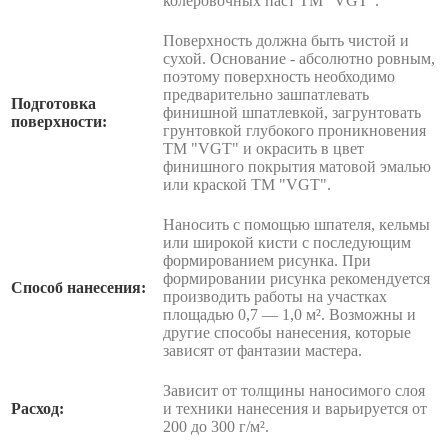
колеровочных паст ТМ "VGT".
Поверхность должна быть чистой и
сухой. Основание - абсолютно ровным,
поэтому поверхность необходимо
предварительно зашпатлевать
Подготовка
финишной шпатлевкой, загрунтовать
поверхности:
грунтовкой глубокого проникновения
ТМ "VGT" и окрасить в цвет
финишного покрытия матовой эмалью
или краской ТМ "VGT".
Наносить с помощью шпателя, кельмы
или широкой кисти с последующим
формированием рисунка. При
формировании рисунка рекомендуется
Способ нанесения:
производить работы на участках
площадью 0,7 — 1,0 м². Возможны и
другие способы нанесения, которые
зависят от фантазии мастера.
Зависит от толщины наносимого слоя
Расход:
и техники нанесения и варьируется от
200 до 300 г/м².