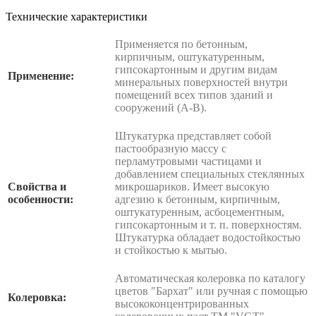
Технические характеристики
Применяется по бетонным,
кирпичным, оштукатуренным,
гипсокартонным и другим видам
Применение:
минеральных поверхностей внутри
помещений всех типов зданий и
сооружений (А-В).
Штукатурка представляет собой
пастообразную массу с
перламутровыми частицами и
добавлением специальных стеклянных
Свойства и
микрошариков. Имеет высокую
особенности:
адгезию к бетонным, кирпичным,
оштукатуренным, асбоцементным,
гипсокартонным и т. п. поверхностям.
Штукатурка обладает водостойкостью
и стойкостью к мытью.
Автоматическая колеровка по каталогу
цветов "Бархат" или ручная с помощью
Колеровка:
высококонцентрированных