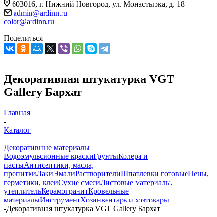
603016, г. Нижний Новгород, ул. Монастырка, д. 18
admin@ardinn.ru
color@ardinn.ru
Поделиться
Декоративная штукатурка VGT
Gallery Бархат
Главная
-
Каталог
-
Декоративные материалы
Водоэмульсионные краски
Грунты
Колера и
пасты
Антисептики, масла,
пропитки
Лаки
Эмали
Растворители
Шпатлевки готовые
Пены,
герметики, клеи
Сухие смеси
Листовые материалы,
утеплитель
Керамогранит
Кровельные
материалы
Инструмент
Хозинвентарь и хозтовары
-
Декоративная штукатурка VGT Gallery Бархат